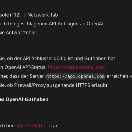
ole (F12) → Netzwerk-Tab
ach fehlgeschlagenen API-Anfragen an OpenAI
ie Antwortfehler
e, ob der API-Schlüssel gültig ist und Guthaben hat
en OpenAI API-Status:
https://status.openai.com
icher, dass der Server
erreichen 
https://api.openai.com
ie, ob Firewall/Proxy ausgehende HTTPS erlaubt
des OpenAI-Guthaben
ich bei
OpenAI Platform
an