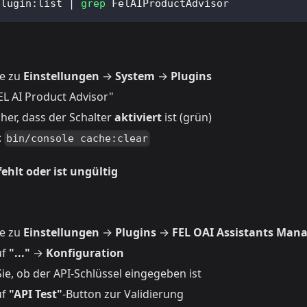
plugin:list 
|
grep
 FelAIProductAdvisor
ie zu
Einstellungen
→
System
→
Plugins
EL AI Product Advisor"
icher, dass der Schalter
aktiviert
ist (grün)
:
bin/console cache:clear
fehlt oder ist ungültig
ie zu
Einstellungen
→
Plugins
→
FEL OAI Assistants Man
uf
"..."
→
Konfiguration
ie, ob der API-Schlüssel eingegeben ist
uf
"API Test"
-Button zur Validierung