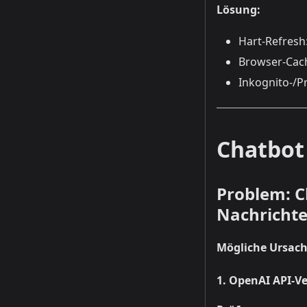
Lösung:
Hart-Refresh
Browser-Cach
Inkognito-/P
Chatbot
Problem: C
Nachricht
Mögliche Ursac
1. OpenAI API-