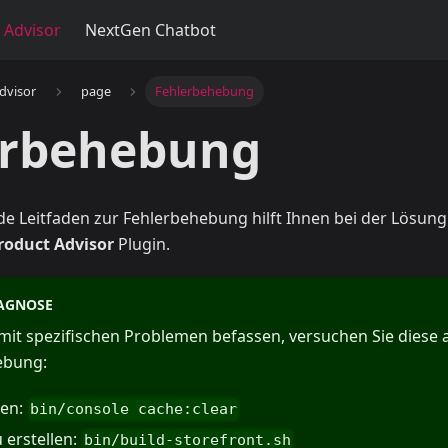
 Advisor
NextGen Chatbot
dvisor
page
Fehlerbehebung
erbehebung
e Leitfaden zur Fehlerbehebung hilft Ihnen bei der Lösun
Product Advisor
Plugin.
AGNOSE
 mit spezifischen Problemen befassen, versuchen Sie diese 
ebung:
ren:
bin/console cache:clear
 erstellen:
bin/build-storefront.sh