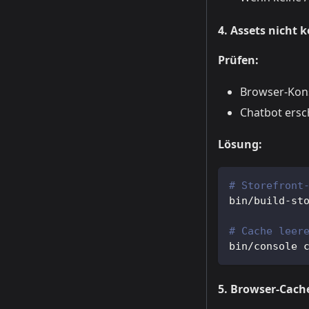
4. Assets nicht 
Prüfen:
Browser-Kons
Chatbot ersc
Lösung:
# Storefront
bin/build-st
# Cache leer
bin/console 
5. Browser-Cach