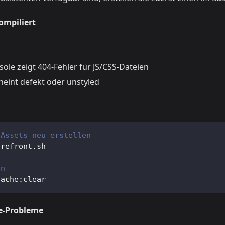
kompiliert
ole zeigt 404-Fehler für JS/CSS-Dateien
heint defekt oder unstyled
-Assets neu erstellen
orefront.sh
en
cache:clear
e-Probleme