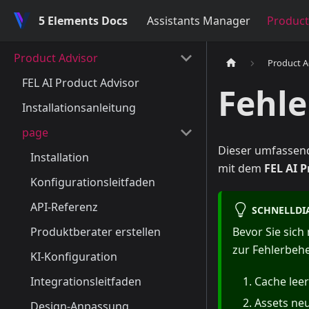
5 Elements Docs
Assistants Manager
Product
Product Advisor
Product A
FEL AI Product Advisor
Fehl
Installationsanleitung
page
Dieser umfassend
Installation
mit dem
FEL AI 
Konfigurationsleitfaden
API-Referenz
SCHNELLDI
Produktberater erstellen
Bevor Sie sich
zur Fehlerbeh
KI-Konfiguration
Integrationsleitfaden
Cache lee
Assets neu
Design-Anpassung