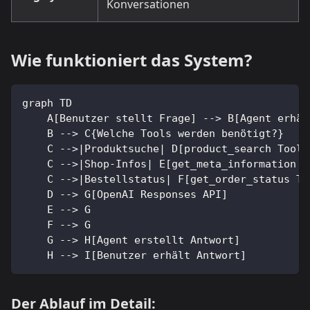
Konversationen
Wie funktioniert das System?
graph TD
    A[Benutzer stellt Frage] --> B[Agent erhäl
    B --> C{Welche Tools werden benötigt?}
    C -->|Produktsuche| D[product_search Tool]
    C -->|Shop-Infos| E[get_meta_information T
    C -->|Bestellstatus| F[get_order_status To
    D --> G[OpenAI Responses API]
    E --> G
    F --> G
    G --> H[Agent erstellt Antwort]
    H --> I[Benutzer erhält Antwort]
Der Ablauf im Detail: