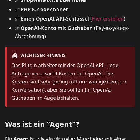
✅
Shopware 6.7.0 oder höher
✅
PHP 8.2 oder höher
✅
Einen OpenAI API-Schlüssel
(
Hier erstellen
)
✅
OpenAI-Konto mit Guthaben
(Pay-as-you-go
Abrechnung)
WICHTIGER HINWEIS
Das Plugin arbeitet mit der OpenAI API – jede
Anfrage verursacht Kosten bei OpenAI. Die
Kosten sind sehr gering (oft nur wenige Cent pro
Konversation), aber Sie sollten Ihr OpenAI-
Guthaben im Auge behalten.
Was ist ein "Agent"?
Ein
Agent
ist wie ein virtueller Mitarbeiter mit einer